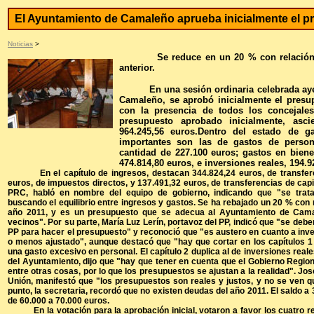
El Ayuntamiento de Camaleño aprueba inicialmente el p
Noticias
>
Se reduce en un 20 % con relación al
anterior.
En una sesión ordinaria celebrada ayer
Camaleño, se aprobó inicialmente el presu
con la presencia de todos los concejale
presupuesto aprobado inicialmente, asc
964.245,56 euros.Dentro del estado de g
importantes son las de gastos de person
cantidad de 227.100 euros; gastos en bienes
474.814,80 euros, e inversiones reales, 194.9
En el capítulo de ingresos, destacan 344.824,24 euros, de transferen
euros, de impuestos directos, y 137.491,32 euros, de transferencias de capi
PRC, habló en nombre del equipo de gobierno, indicando que "se trata
buscando el equilibrio entre ingresos y gastos. Se ha rebajado un 20 % con 
año 2011, y es un presupuesto que se adecua al Ayuntamiento de Camal
vecinos". Por su parte, María Luz Lerín, portavoz del PP, indicó que "se debe
PP para hacer el presupuesto" y reconoció que "es austero en cuanto a inve
o menos ajustado", aunque destacó que "hay que cortar en los capítulos 1
una gasto excesivo en personal. El capítulo 2 duplica al de inversiones real
del Ayuntamiento, dijo que "hay que tener en cuenta que el Gobierno Region
entre otras cosas, por lo que los presupuestos se ajustan a la realidad". Jo
Unión, manifestó que "los presupuestos son reales y justos, y no se ven qu
punto, la secretaria, recordó que no existen deudas del año 2011. El saldo a
de 60.000 a 70.000 euros.
En la votación para la aprobación inicial, votaron a favor los cuatro r