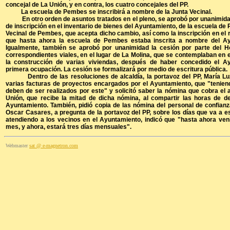
concejal de La Unión, y en contra, los cuatro concejales del PP.
La escuela de Pembes se inscribirá a nombre de la Junta Vecinal.
En otro orden de asuntos tratados en el pleno, se aprobó por unanimidad
de inscripción en el inventario de bienes del Ayuntamiento, de la escuela de 
Vecinal de Pembes, que acepta dicho cambio, así como la inscripción en el r
que hasta ahora la escuela de Pembes estaba inscrita a nombre del A
Igualmente, también se aprobó por unanimidad la cesión por parte del H
correspondientes viales, en el lugar de La Molina, que se contemplaban en 
la construcción de varias viviendas, después de haber concedido el Ay
primera ocupación. La cesión se formalizará por medio de escritura pública.
Dentro de las resoluciones de alcaldía, la portavoz del PP, María Luz L
varias facturas de proyectos encargados por el Ayuntamiento, que "teniend
deben de ser realizados por este" y solicitó saber la nómina que cobra el a
Unión, que recibe la mitad de dicha nómina, al compartir las horas de de
Ayuntamiento. También, pidió copia de las nómina del personal de confianza 
Oscar Casares, a pregunta de la portavoz del PP, sobre los días que va a es
atendiendo a los vecinos en el Ayuntamiento, indicó que "hasta ahora venía
mes, y ahora, estará tres días mensuales".
W
ebmaster
sat @ e-magnetron.com